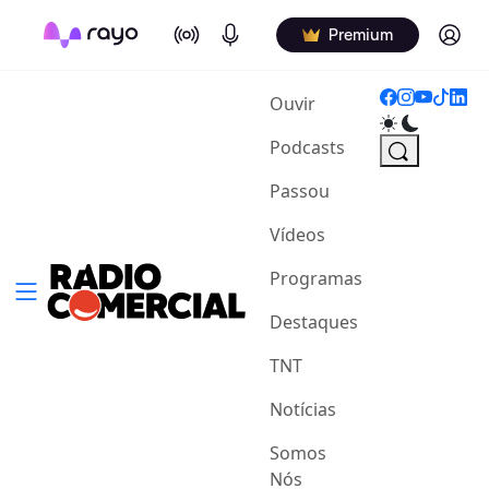
On Air
Podcasts
Log in
Premium
(current)
Ouvir
Podcasts
Passou
Vídeos
Programas
Destaques
TNT
Notícias
Somos
Nós