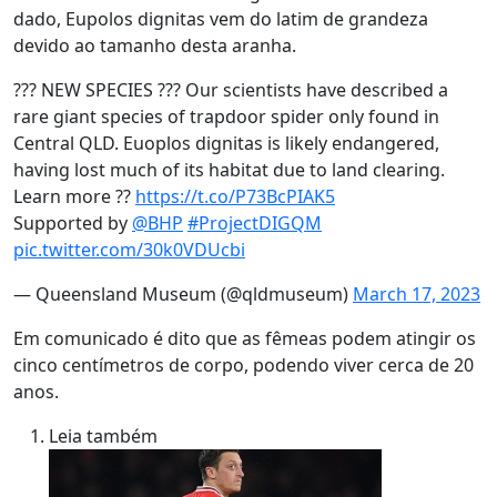
dado, Eupolos dignitas vem do latim de grandeza
devido ao tamanho desta aranha.
??? NEW SPECIES ??? Our scientists have described a
rare giant species of trapdoor spider only found in
Central QLD. Euoplos dignitas is likely endangered,
having lost much of its habitat due to land clearing.
Learn more ??
https://t.co/P73BcPIAK5
Supported by
@BHP
#ProjectDIGQM
pic.twitter.com/30k0VDUcbi
— Queensland Museum (@qldmuseum)
March 17, 2023
Em comunicado é dito que as fêmeas podem atingir os
cinco centímetros de corpo, podendo viver cerca de 20
anos.
Leia também