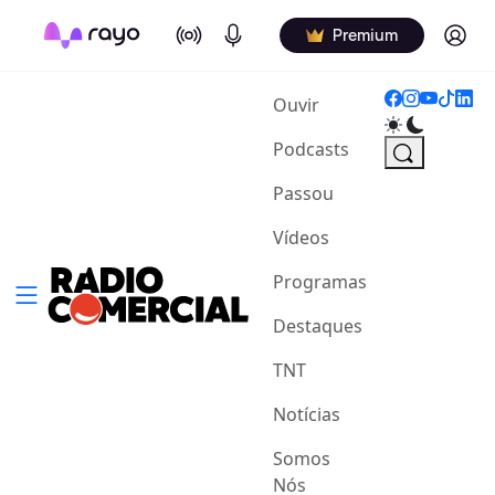
On Air
Podcasts
Log in
Premium
(current)
Ouvir
Podcasts
Passou
Vídeos
Programas
Destaques
TNT
Notícias
Somos
Nós