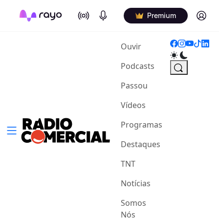
On Air
Podcasts
Log in
Premium
(current)
Ouvir
Podcasts
Passou
Vídeos
Programas
Destaques
TNT
Notícias
Somos
Nós