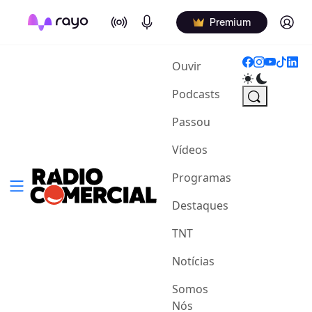
On Air
Podcasts
Log in
Premium
(current)
Ouvir
Podcasts
Passou
Vídeos
Programas
Destaques
TNT
Notícias
Somos
Nós