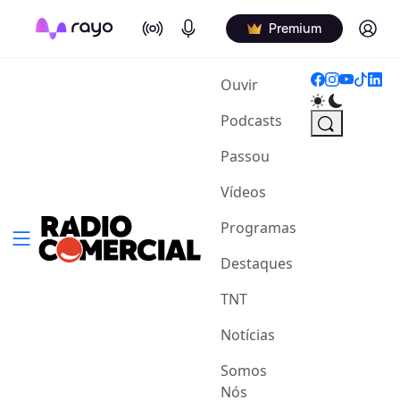
On Air
Podcasts
Log in
Premium
(current)
Ouvir
Podcasts
Passou
Vídeos
Programas
Destaques
TNT
Notícias
Somos
Nós