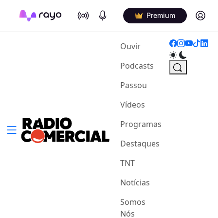
On Air
Podcasts
Log in
Premium
(current)
Ouvir
Podcasts
Passou
Vídeos
Programas
Destaques
TNT
Notícias
Somos
Nós