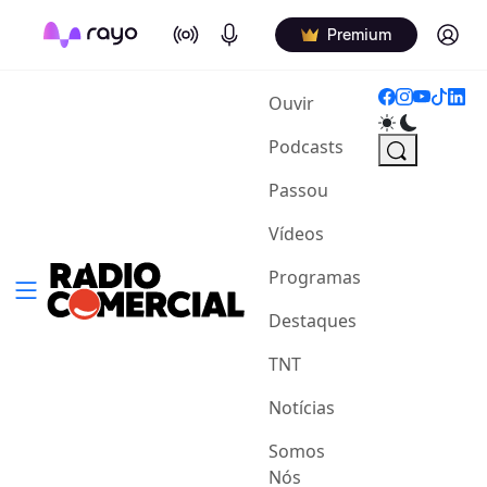
On Air
Podcasts
Log in
Premium
(current)
Ouvir
Podcasts
Passou
Vídeos
Programas
Destaques
TNT
Notícias
Somos
Nós