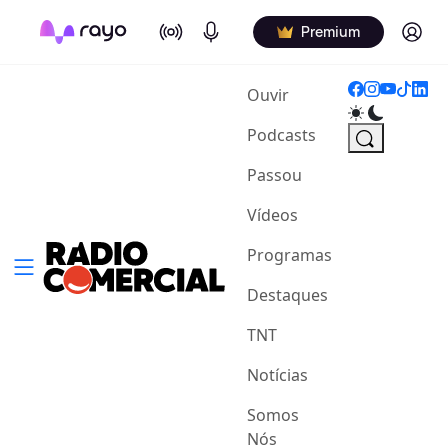
On Air
Podcasts
Log in
Premium
(current)
Ouvir
Podcasts
Passou
Vídeos
Programas
Destaques
TNT
Notícias
Somos
Nós