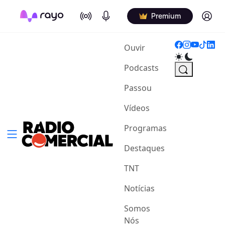
On Air
Podcasts
Log in
Premium
(current)
Ouvir
Podcasts
Passou
Vídeos
Programas
Destaques
TNT
Notícias
Somos
Nós