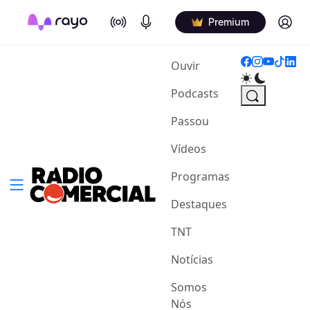
On Air
Podcasts
Log in
Premium
(current)
Ouvir
Podcasts
Passou
Vídeos
Programas
Destaques
TNT
Notícias
Somos
Nós