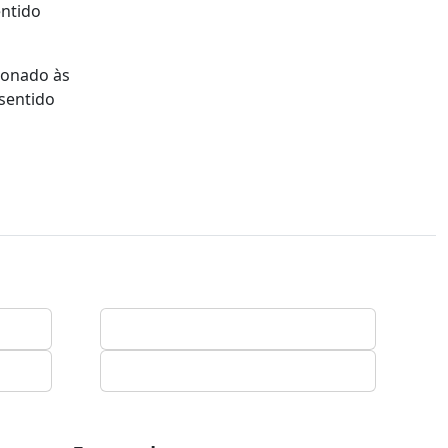
entido
ionado às
 sentido