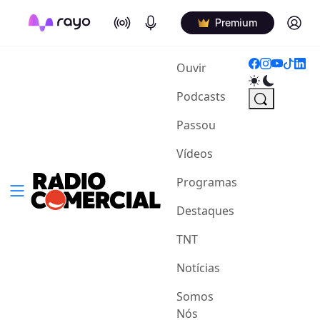
On Air
Podcasts
Log in
Premium
(current)
Ouvir
Podcasts
Passou
Vídeos
Programas
Destaques
TNT
Notícias
Somos
Nós