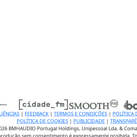
UÊNCIAS
|
FEEDBACK
|
TERMOS E CONDIÇÕES
|
POLÍTICA 
POLÍTICA DE COOKIES
|
PUBLICIDADE
|
TRANSPARÊ
026 BMHAUDIO Portugal Holdings, Unipessoal Lda. & Coma
produção sem consentimento é expressamente proibida. To