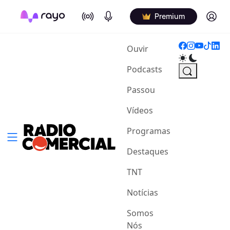
On Air
Podcasts
Log in
Premium
(current)
Ouvir
Podcasts
Passou
Vídeos
Programas
Destaques
TNT
Notícias
Somos
Nós