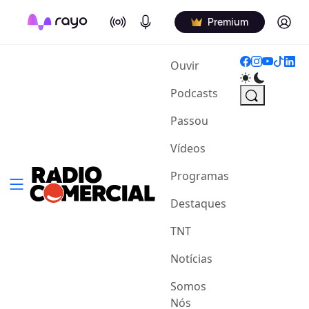
On Air
Podcasts
Log in
Premium
(current)
Ouvir
Podcasts
Passou
Vídeos
Programas
Destaques
TNT
Notícias
Somos
Nós