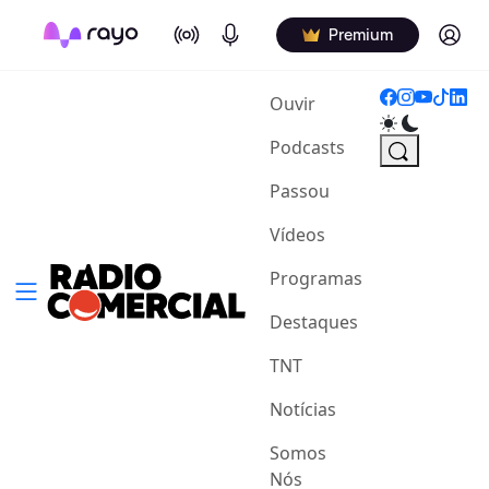
On Air
Podcasts
Log in
Premium
(current)
Ouvir
Podcasts
Passou
Vídeos
Programas
Destaques
TNT
Notícias
Somos
Nós