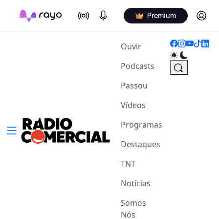
On Air
Podcasts
Log in
Premium
(current)
Ouvir
Podcasts
Passou
Vídeos
Programas
Destaques
TNT
Notícias
Somos
Nós