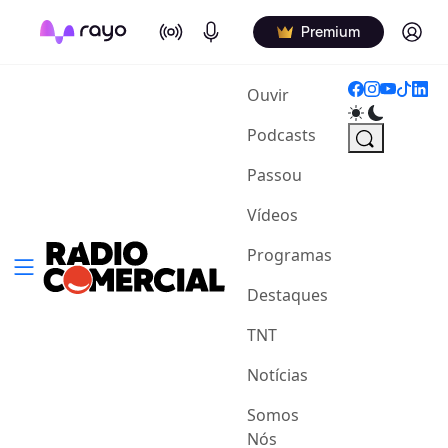
On Air
Podcasts
Log in
Premium
(current)
Ouvir
Podcasts
Passou
Vídeos
Programas
Destaques
TNT
Notícias
Somos
Nós