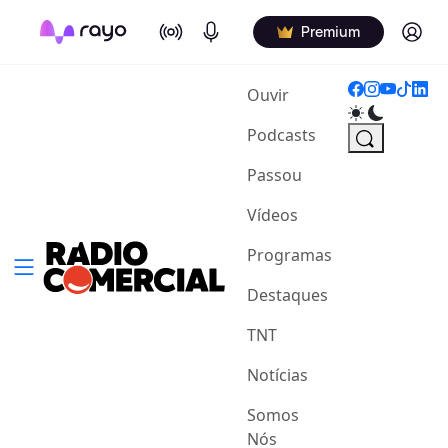
On Air
Podcasts
Log in
Premium
(current)
Ouvir
Podcasts
Passou
Vídeos
Programas
Destaques
TNT
Notícias
Somos
Nós