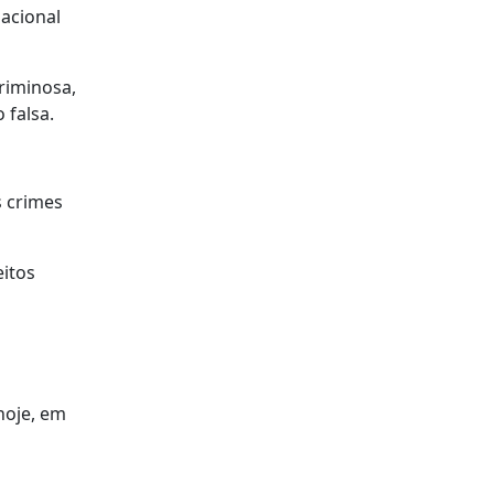
nacional
riminosa,
 falsa.
s crimes
eitos
hoje, em