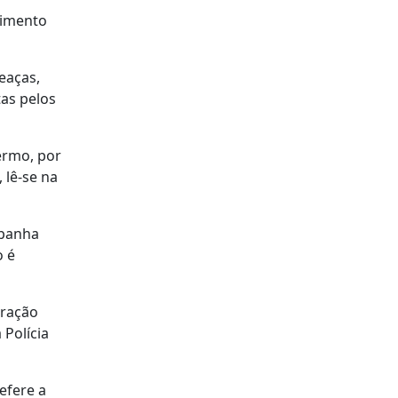
vimento
eaças,
tas pelos
ermo, por
 lê-se na
spanha
o é
eração
Polícia
efere a