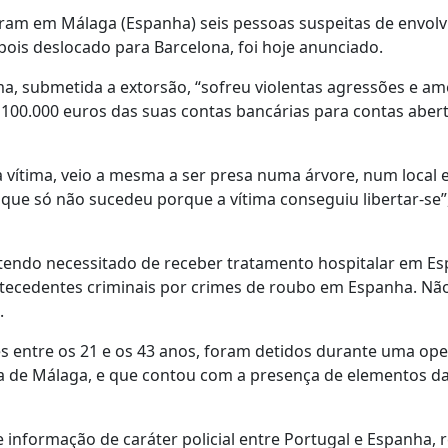
veram em Málaga (Espanha) seis pessoas suspeitas de envol
pois deslocado para Barcelona, foi hoje anunciado.
tima, submetida a extorsão, “sofreu violentas agressões e am
 100.000 euros das suas contas bancárias para contas aber
 vítima, veio a mesma a ser presa numa árvore, num local 
 que só não sucedeu porque a vítima conseguiu libertar-se”,
, tendo necessitado de receber tratamento hospitalar em E
ntecedentes criminais por crimes de roubo em Espanha. Nã
.
 entre os 21 e os 43 anos, foram detidos durante uma op
 de Málaga, e que contou com a presença de elementos da 
de informação de caráter policial entre Portugal e Espanha, r