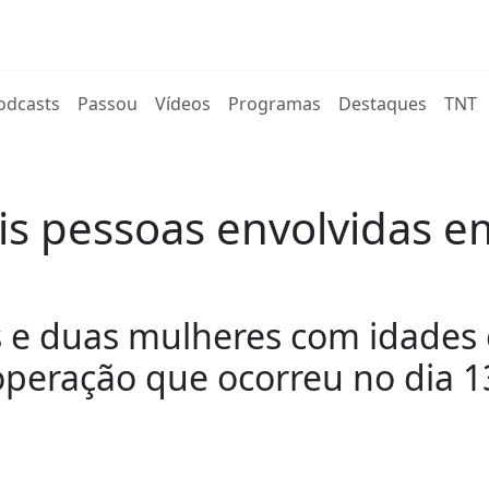
rent)
odcasts
Passou
Vídeos
Programas
Destaques
TNT
s pessoas envolvidas e
 e duas mulheres com idades e
operação que ocorreu no dia 