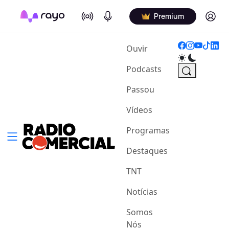
On Air
Podcasts
Log in
Premium
(current)
Ouvir
Podcasts
Passou
Vídeos
Programas
Destaques
TNT
Notícias
Somos
Nós