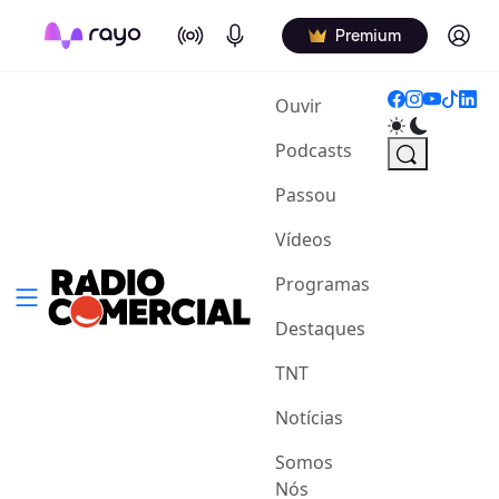
On Air
Podcasts
Log in
Premium
(current)
Ouvir
Podcasts
Passou
Vídeos
Programas
Destaques
TNT
Notícias
Somos
Nós