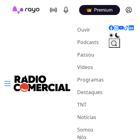
On Air
Podcasts
Log in
Premium
(current)
Ouvir
Podcasts
Passou
Vídeos
Programas
Destaques
TNT
Notícias
Somos
Nós