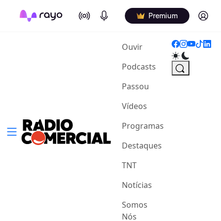
On Air
Podcasts
Log in
Premium
(current)
Ouvir
Podcasts
Passou
Vídeos
Programas
Destaques
TNT
Notícias
Somos
Nós