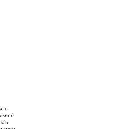
se o
ooker é
 são