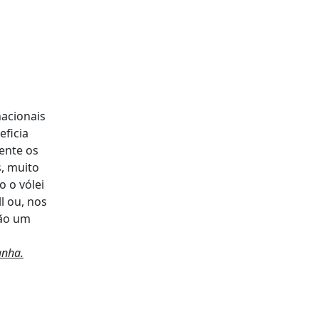
nacionais
eficia
ente os
, muito
 o vólei
l ou, nos
são um
anha.