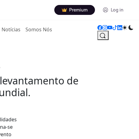
Premium
Log in
Notícias
Somos Nós
s
m levantamento de
undial.
lidades
rna-se
vento