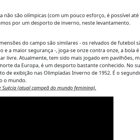
 não são olímpicas (com um pouco esforço, é possível até
çamos por um desporto de inverno, neste levantamento.
imensões do campo são similares - os relvados de futebol s
o e a maior segurança -, joga-se onze contra onze, a bola 
 ar livre. Atualmente, tem sido mais jogado em pavilhões, 
norte da Europa, é um desporto bastante conhecido. No su
o de exibição nas Olimpíadas Inverno de 1952. É o segund
do o mundo.
e Suécia (atual campeã do mundo feminina).