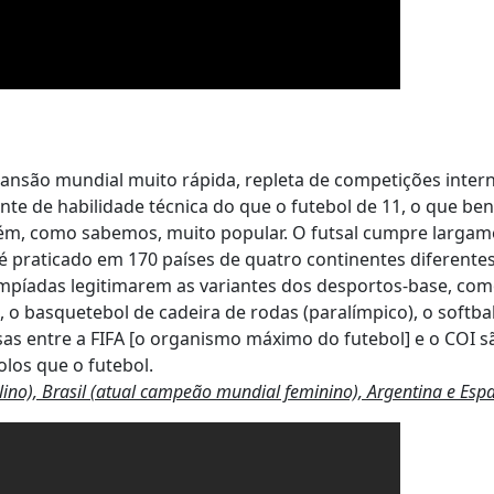
ansão mundial muito rápida, repleta de competições inter
te de habilidade técnica do que o futebol de 11, o que ben
bém, como sabemos, muito popular. O futsal cumpre largam
 praticado em 170 países de quatro continentes diferentes
impíadas legitimarem as variantes dos desportos-base, como
, o basquetebol de cadeira de rodas (paralímpico), o softbal
nsas entre a FIFA [o organismo máximo do futebol] e o COI 
golos que o futebol.
ino), Brasil (atual campeão mundial feminino), Argentina e Esp