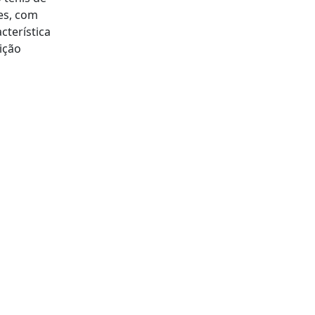
es, com
cterística
ição