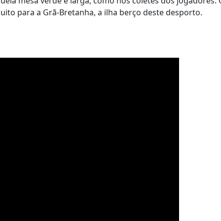
ela mesa verde e larga, como nos coletes dos jogadores.
ito para a Grã-Bretanha, a ilha berço deste desporto.