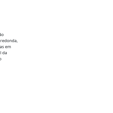
ão
é redonda,
mas em
l da
o