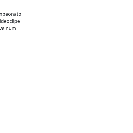
ampeonato
ideoclipe
eve num