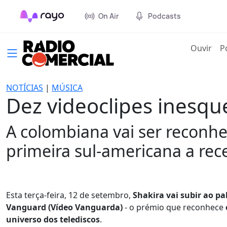
On Air
Podcasts
(cur
Ouvir
P
NOTÍCIAS
|
MÚSICA
Dez videoclipes inesque
A colombiana vai ser reconh
primeira sul-americana a rec
Esta terça-feira, 12 de setembro,
Shakira vai subir ao p
Vanguard (Vídeo Vanguarda)
- o prémio que reconhece
universo dos telediscos
.