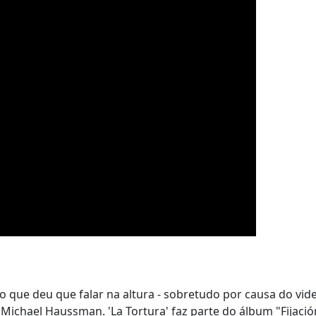
que deu que falar na altura - sobretudo por causa do vide
 Michael Haussman. 'La Tortura' faz parte do álbum "Fijació