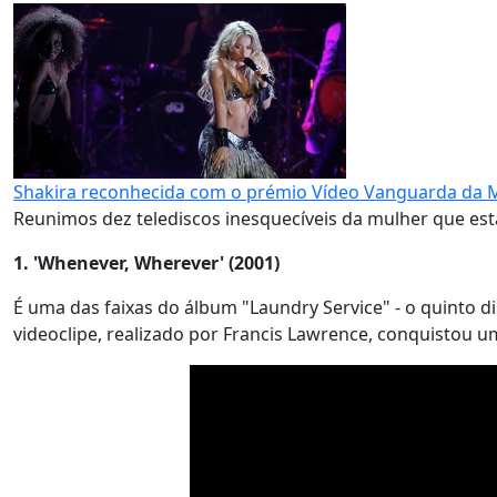
Shakira reconhecida com o prémio Vídeo Vanguarda da 
Reunimos dez telediscos inesquecíveis da mulher que esta
1. 'Whenever, Wherever' (2001)
É uma das faixas do álbum "Laundry Service" - o quinto d
videoclipe, realizado por Francis Lawrence, conquisto