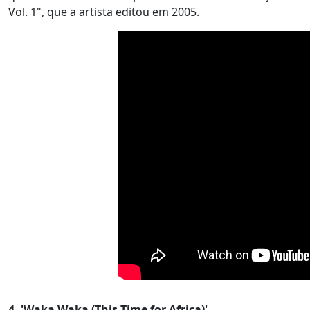
Vol. 1", que a artista editou em 2005.
4. 'Waka Waka (This Time for Africa)'