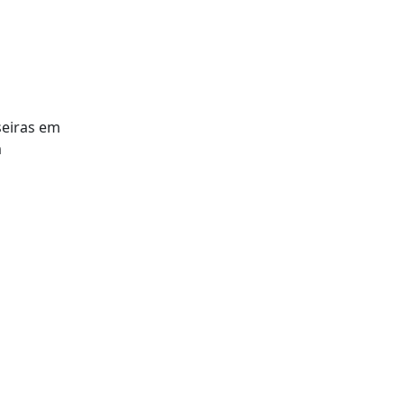
seiras em
m