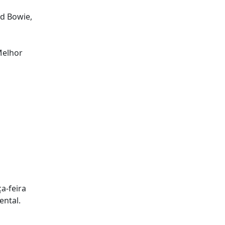
d Bowie,
Melhor
a-feira
ental.