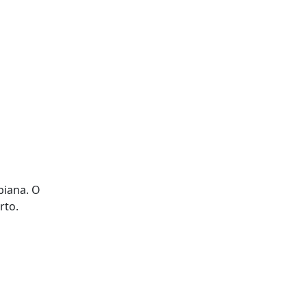
biana. O
Curto.