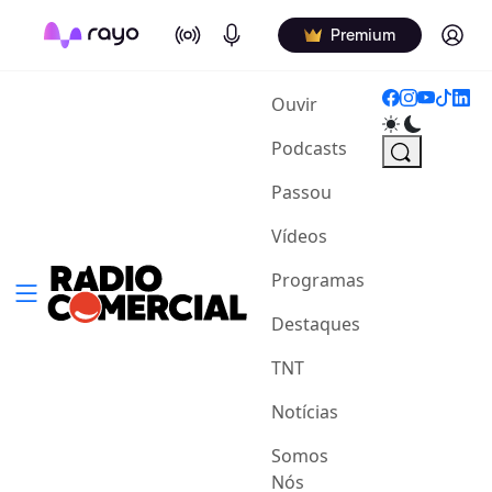
On Air
Podcasts
Log in
Premium
(current)
Ouvir
Podcasts
Passou
Vídeos
Programas
Destaques
TNT
Notícias
Somos
Nós