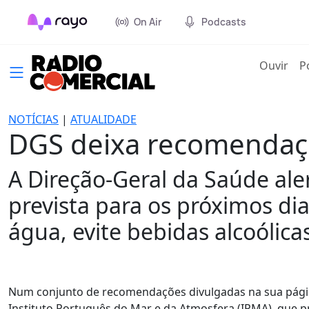
On Air
Podcasts
(cur
Ouvir
P
NOTÍCIAS
|
ATUALIDADE
DGS deixa recomendaçõ
A Direção-Geral da Saúde ale
prevista para os próximos di
água, evite bebidas alcoólica
Num conjunto de recomendações divulgadas na sua página
Instituto Português do Mar e da Atmosfera (IPMA), que 