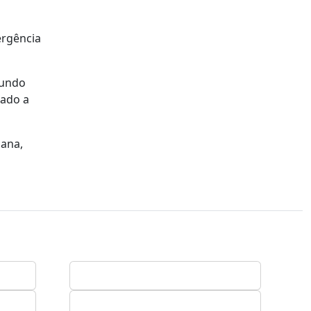
ergência
gundo
rado a
mana,