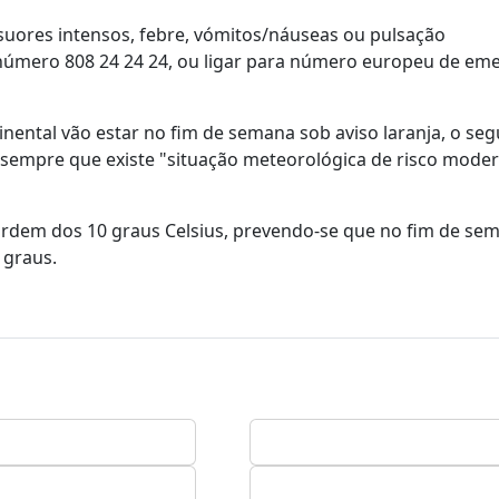
suores intensos, febre, vómitos/náuseas ou pulsação
o número 808 24 24 24, ou ligar para número europeu de em
inental vão estar no fim de semana sob aviso laranja, o se
 sempre que existe "situação meteorológica de risco mode
rdem dos 10 graus Celsius, prevendo-se que no fim de se
 graus.