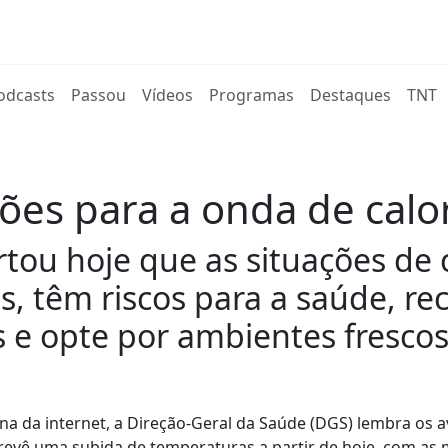
rent)
odcasts
Passou
Vídeos
Programas
Destaques
TNT
es para a onda de calo
rtou hoje que as situações de
as, têm riscos para a saúde,
s e opte por ambientes frescos
 da internet, a Direção-Geral da Saúde (DGS) lembra os a
prevê uma subida de temperaturas a partir de hoje, com as