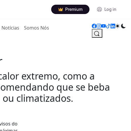
Premium
Log in
Notícias
Somos Nós
r
 calor extremo, como a
 recomendando que se beba
 ou climatizados.
visos do
 máximas