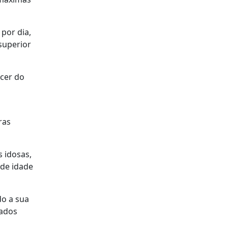
por dia,
 superior
ecer do
ras
s idosas,
 de idade
do a sua
mados