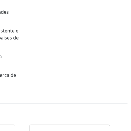
ades
stente e
países de
a
cerca de