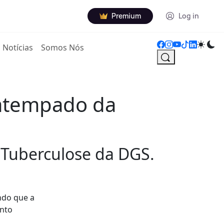
Premium
Log in
Notícias
Somos Nós
 atempado da
 Tuberculose da DGS.
ndo que a
ento