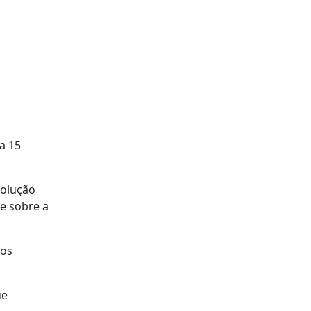
a 15
volução
te sobre a
dos
ue