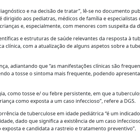
iagnóstico e na decisão de tratar”, lê-se no documento pu
dirigido aos pediatras, médicos de família e especialistas
 crianças e, especialmente, com menores com suspeita da 
tíficas e estruturas de saúde relevantes da resposta à tu
a clínica, com a atualização de alguns aspetos sobre a tub
ança, adiantando que “as manifestações clínicas são frequ
sendo a tosse o sintoma mais frequente, podendo apresenta
gia, como tosse e/ ou febre persistente, em que a tubercul
criança como exposta a um caso infeccioso”, refere a DGS.
orrência de tuberculose em idade pediátrica “é um indicado
ade, dado que significa a existência de um caso infeccios
 exposta e candidata a rastreio e tratamento preventivo”.