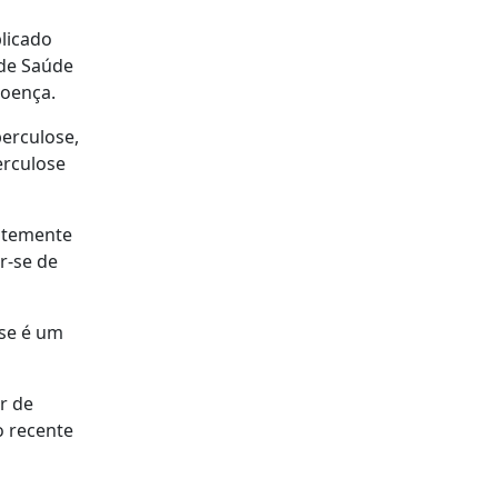
blicado
 de Saúde
doença.
berculose,
erculose
entemente
r-se de
ose é um
r de
o recente