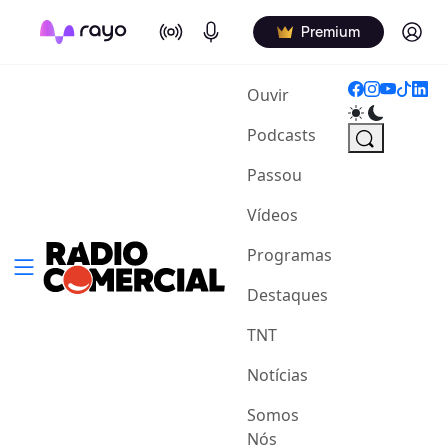
On Air
Podcasts
Log in
Premium
(current)
Ouvir
Podcasts
Passou
Vídeos
Programas
Destaques
TNT
Notícias
Somos
Nós