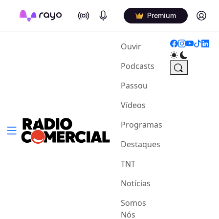
On Air
Podcasts
Log in
Premium
(current)
Ouvir
Podcasts
Passou
Vídeos
Programas
Destaques
TNT
Notícias
Somos
Nós