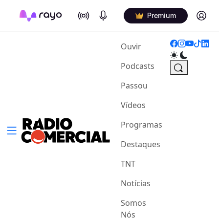
On Air
Podcasts
Log in
Premium
(current)
Ouvir
Podcasts
Passou
Vídeos
Programas
Destaques
TNT
Notícias
Somos
Nós