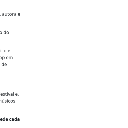
 autora e
o do
ico e
pop em
e de
stival e,
músicos
cede cada