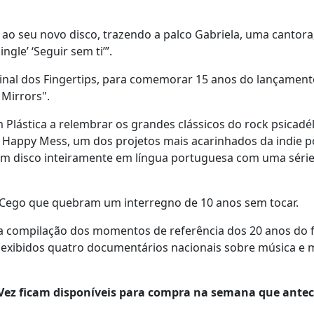
o seu novo disco, trazendo a palco Gabriela, uma cantora,
gle’ ‘Seguir sem ti’”.
inal dos Fingertips, para comemorar 15 anos do lançament
 Mirrors".
 Plástica a relembrar os grandes clássicos do rock psicadél
e Happy Mess, um dos projetos mais acarinhados da indie 
 um disco inteiramente em língua portuguesa com uma séri
 Cego que quebram um interregno de 10 anos sem tocar.
 compilação dos momentos de referência dos 20 anos do fe
o exibidos quatro documentários nacionais sobre música e 
e Vez ficam disponíveis para compra na semana que ante