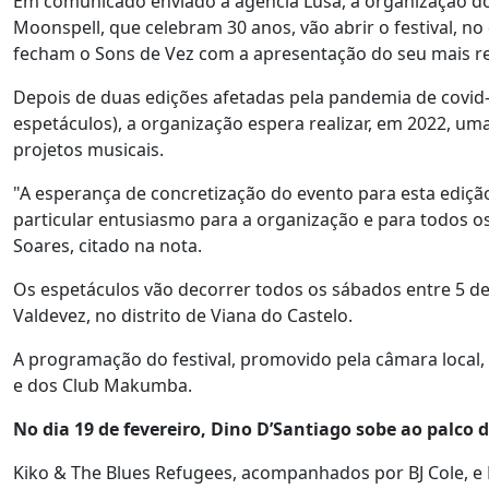
Em comunicado enviado à agência Lusa, a organização do 
Moonspell, que celebram 30 anos, vão abrir o festival, no
fecham o Sons de Vez com a apresentação do seu mais rec
Depois de duas edições afetadas pela pandemia de covid
espetáculos), a organização espera realizar, em 2022, u
projetos musicais.
"A esperança de concretização do evento para esta ediçã
particular entusiasmo para a organização e para todos os
Soares, citado na nota.
Os espetáculos vão decorrer todos os sábados entre 5 de
Valdevez, no distrito de Viana do Castelo.
A programação do festival, promovido pela câmara local, i
e dos Club Makumba.
No dia 19 de fevereiro, Dino D’Santiago sobe ao palco 
Kiko & The Blues Refugees, acompanhados por BJ Cole, e