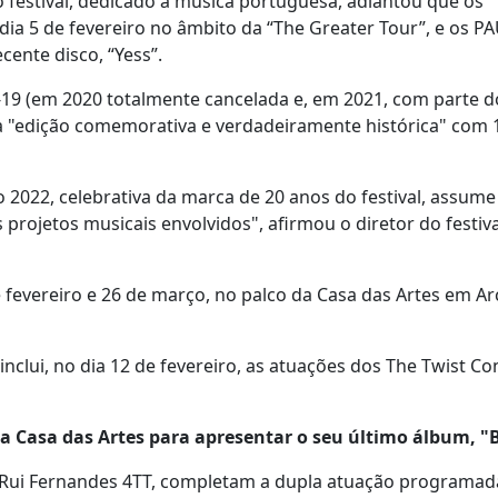
festival, dedicado à música portuguesa, adiantou que os
 dia 5 de fevereiro no âmbito da “The Greater Tour”, e os P
ente disco, “Yess”.
-19 (em 2020 totalmente cancelada e, em 2021, com parte d
ma "edição comemorativa e verdadeiramente histórica" com 
o 2022, celebrativa da marca de 20 anos do festival, assum
 projetos musicais envolvidos", afirmou o diretor do festiv
 fevereiro e 26 de março, no palco da Casa das Artes em Ar
nclui, no dia 12 de fevereiro, as atuações dos The Twist C
da Casa das Artes para apresentar o seu último álbum, "
 Rui Fernandes 4TT, completam a dupla atuação programad