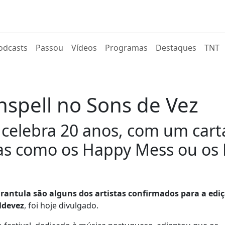
rent)
odcasts
Passou
Vídeos
Programas
Destaques
TNT
spell no Sons de Vez
z celebra 20 anos, com um car
das como os Happy Mess ou os
antula são alguns dos artistas confirmados para a edi
aldevez
, foi hoje divulgado.