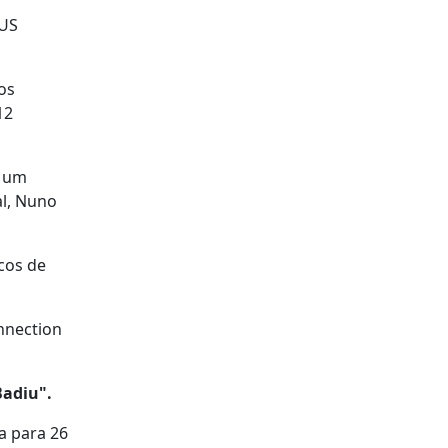
AUS
os
12
e um
al, Nuno
cos de
onnection
Badiu".
a para 26