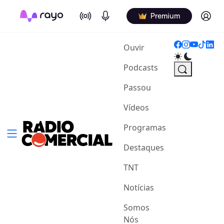
On Air
Podcasts
Log in
Premium
(current)
Ouvir
Podcasts
Passou
Vídeos
Programas
Destaques
TNT
Notícias
Somos
Nós