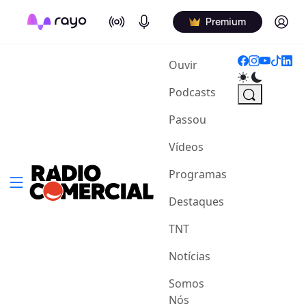
On Air
Podcasts
Log in
Premium
(current)
Ouvir
Podcasts
Passou
Vídeos
Programas
Destaques
TNT
Notícias
Somos
Nós