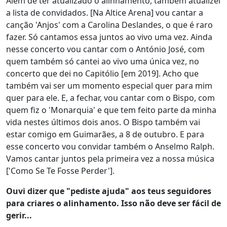
Além de ter atualizado o alinhamento, também atualizei
a lista de convidados. [Na Altice Arena] vou cantar a
canção 'Anjos' com a Carolina Deslandes, o que é raro
fazer. Só cantamos essa juntos ao vivo uma vez. Ainda
nesse concerto vou cantar com o António José, com
quem também só cantei ao vivo uma única vez, no
concerto que dei no Capitólio [em 2019]. Acho que
também vai ser um momento especial quer para mim
quer para ele. E, a fechar, vou cantar com o Bispo, com
quem fiz o 'Monarquia' e que tem feito parte da minha
vida nestes últimos dois anos. O Bispo também vai
estar comigo em Guimarães, a 8 de outubro. E para
esse concerto vou convidar também o Anselmo Ralph.
Vamos cantar juntos pela primeira vez a nossa música
['Como Se Te Fosse Perder'].
Ouvi dizer que "pediste ajuda" aos teus seguidores
para criares o alinhamento. Isso não deve ser fácil de
gerir...