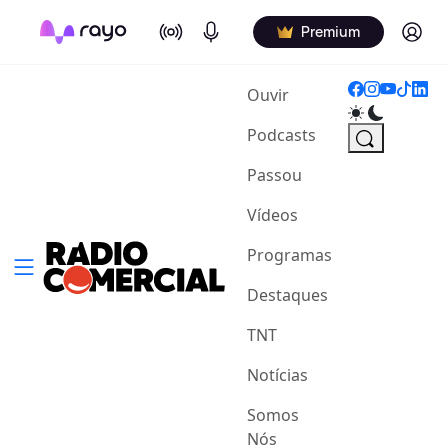
On Air
Podcasts
Log in
Premium
(current)
Ouvir
Podcasts
Passou
Vídeos
Programas
Destaques
TNT
Notícias
Somos
Nós