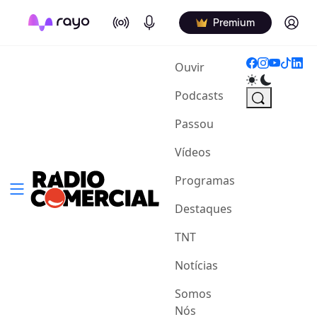
On Air
Podcasts
Log in
Premium
(current)
Ouvir
Podcasts
Passou
Vídeos
Programas
Destaques
TNT
Notícias
Somos
Nós