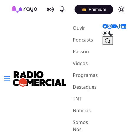
On Air
Podcasts
Log in
Premium
(current)
Ouvir
Podcasts
Passou
Vídeos
Programas
Destaques
TNT
Notícias
Somos
Nós