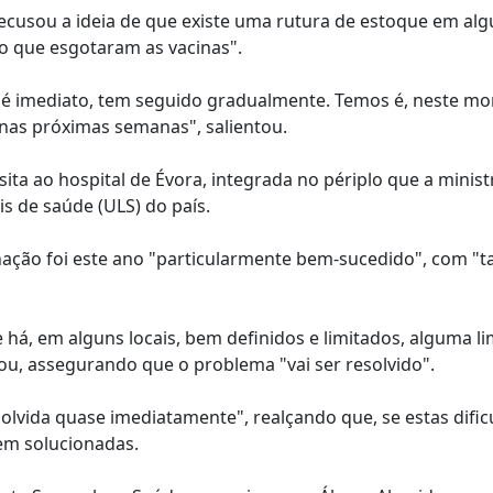
ecusou a ideia de que existe uma rutura de estoque em alg
o que esgotaram as vacinas".
é imediato, tem seguido gradualmente. Temos é, neste m
nas próximas semanas", salientou.
ita ao hospital de Évora, integrada no périplo que a minist
is de saúde (ULS) do país.
ação foi este ano "particularmente bem-sucedido", com "t
há, em alguns locais, bem definidos e limitados, alguma li
ou, assegurando que o problema "vai ser resolvido".
olvida quase imediatamente", realçando que, se estas difi
em solucionadas.