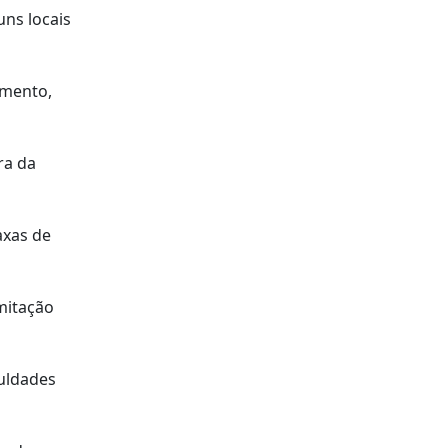
uns locais
omento,
ra da
axas de
mitação
culdades