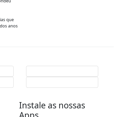
pondeu
ias que
 dos anos
Instale as nossas
Apps