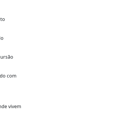
sto
do
cursão
rdo com
nde vivem