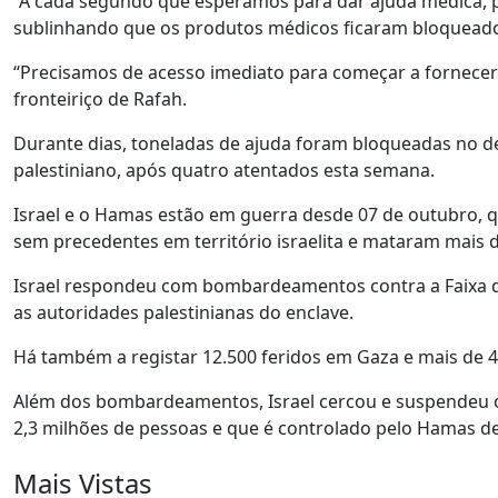
“A cada segundo que esperamos para dar ajuda médica,
sublinhando que os produtos médicos ficaram bloqueados 
“Precisamos de acesso imediato para começar a fornecer e
fronteiriço de Rafah.
Durante dias, toneladas de ajuda foram bloqueadas no de
palestiniano, após quatro atentados esta semana.
Israel e o Hamas estão em guerra desde 07 de outubro, 
sem precedentes em território israelita e mataram mais d
Israel respondeu com bombardeamentos contra a Faixa 
as autoridades palestinianas do enclave.
Há também a registar 12.500 feridos em Gaza e mais de 4.
Além dos bombardeamentos, Israel cercou e suspendeu o
2,3 milhões de pessoas e que é controlado pelo Hamas d
Mais Vistas