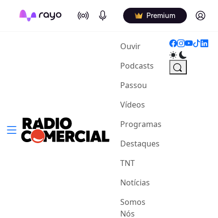
On Air
Podcasts
Log in
Premium
(current)
Ouvir
Podcasts
Passou
Vídeos
Programas
Destaques
TNT
Notícias
Somos
Nós