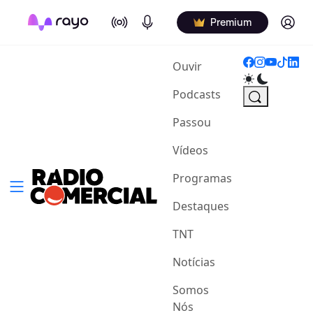
On Air
Podcasts
Log in
Premium
(current)
Ouvir
Podcasts
Passou
Vídeos
Programas
Destaques
TNT
Notícias
Somos
Nós