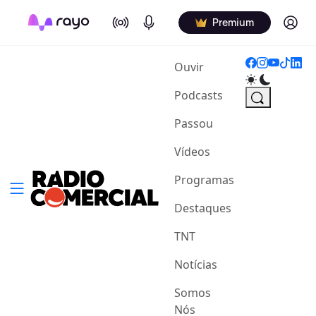
On Air
Podcasts
Log in
Premium
(current)
Ouvir
Podcasts
Passou
Vídeos
Programas
Destaques
TNT
Notícias
Somos
Nós