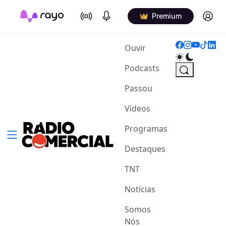
On Air
Podcasts
Log in
Premium
(current)
Ouvir
Podcasts
Passou
Vídeos
Programas
Destaques
TNT
Notícias
Somos
Nós