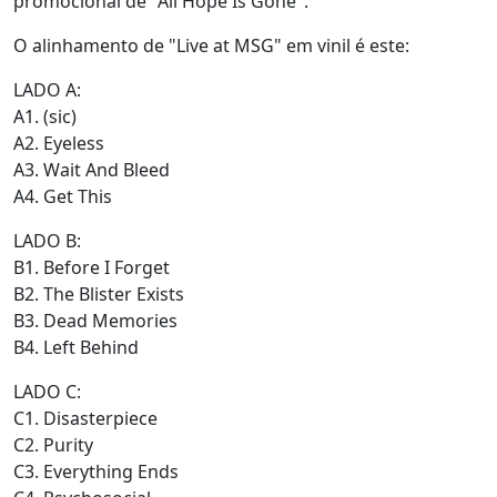
promocional de "All Hope Is Gone".
O alinhamento de "Live at MSG" em vinil é este:
LADO A:
A1. (sic)
A2. Eyeless
A3. Wait And Bleed
A4. Get This
LADO B:
B1. Before I Forget
B2. The Blister Exists
B3. Dead Memories
B4. Left Behind
LADO C:
C1. Disasterpiece
C2. Purity
C3. Everything Ends