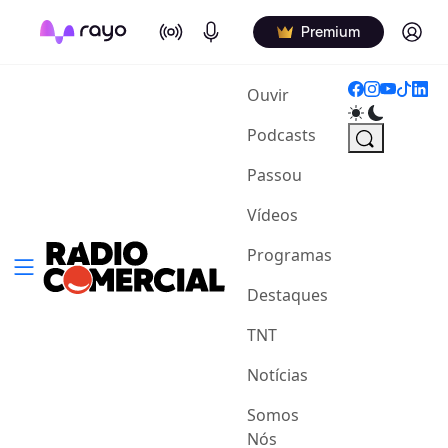
On Air
Podcasts
Log in
Premium
(current)
Ouvir
Podcasts
Passou
Vídeos
Programas
Destaques
TNT
Notícias
Somos
Nós