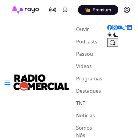
On Air
Podcasts
Log in
Premium
(current)
Ouvir
Podcasts
Passou
Vídeos
Programas
Destaques
TNT
Notícias
Somos
Nós