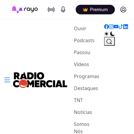
On Air
Podcasts
Log in
Premium
(current)
Ouvir
Podcasts
Passou
Vídeos
Programas
Destaques
TNT
Notícias
Somos
Nós