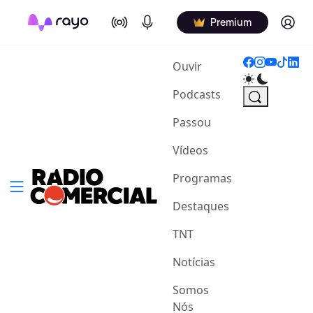
On Air
Podcasts
Log in
Premium
(current)
Ouvir
Podcasts
Passou
Vídeos
Programas
Destaques
TNT
Notícias
Somos
Nós