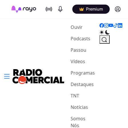
On Air
Podcasts
Log in
Premium
(current)
Ouvir
Podcasts
Passou
Vídeos
Programas
Destaques
TNT
Notícias
Somos
Nós