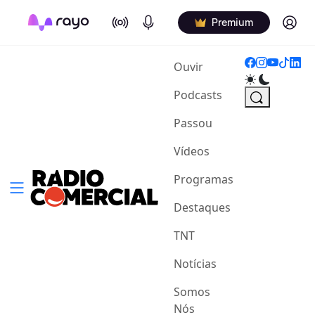
On Air
Podcasts
Log in
Premium
(current)
Ouvir
Podcasts
Passou
Vídeos
Programas
Destaques
TNT
Notícias
Somos
Nós